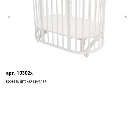
арт. 10302х
ар
кровать детская круглая
кро